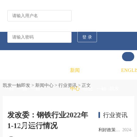
公司动态
行业资讯
凯发
凯发
凯发
新闻
重大
凯发
联系
ENGLI
凯发一触即发
>
新闻中心
>
行业资讯
> 正文
一触
一触
一触
中心
信息
一触
凯发
即发
即发
即发
公开
即发
一触
发改委：钢铁行业2022年
行业资讯
1-12月运行情况
的概
的文
的招
即发
利好政策提振钢市信心，四季度行业需求或小幅上升
2024-