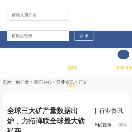
公司动态
行业资讯
凯发
凯发
凯发
新闻
重大
凯发
联系
ENGLI
凯发一触即发
>
新闻中心
>
行业资讯
> 正文
一触
一触
一触
中心
信息
一触
凯发
即发
即发
即发
公开
即发
一触
全球三大矿产量数据出
行业资讯
炉，力拓蝉联全球最大铁
的概
的文
的招
即发
利好政策提振钢市信心，四季度行业需求或小幅上升
2024-
矿商