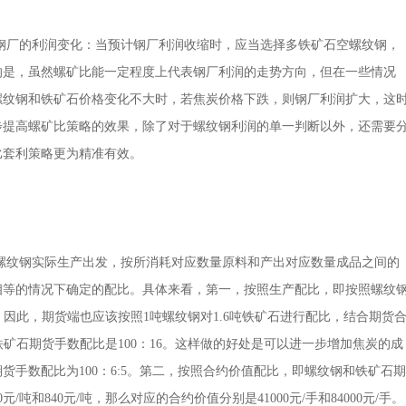
钢厂的利润变化：当预计钢厂利润收缩时，应当选择多铁矿石空螺纹钢，
的是，虽然螺矿比能一定程度上代表钢厂利润的走势方向，但在一些情况
螺纹钢和铁矿石价格变化不大时，若焦炭价格下跌，则钢厂利润扩大，这
步提高螺矿比策略的效果，除了对于螺纹钢利润的单一判断以外，还需要
比套利策略更为精准有效。
螺纹钢实际生产出发，按所消耗对应数量原料和产出对应数量成品之间的
相等的情况下确定的配比。具体来看，第一，按照生产配比，即按照螺纹
炭，因此，期货端也应该按照1吨螺纹钢对1.6吨铁矿石进行配比，结合期货
和铁矿石期货手数配比是100：16。这样做的好处是可以进一步增加焦炭的成
手数配比为100：6:5。第二，按照合约价值配比，即螺纹钢和铁矿石期
吨和840元/吨，那么对应的合约价值分别是41000元/手和84000元/手。