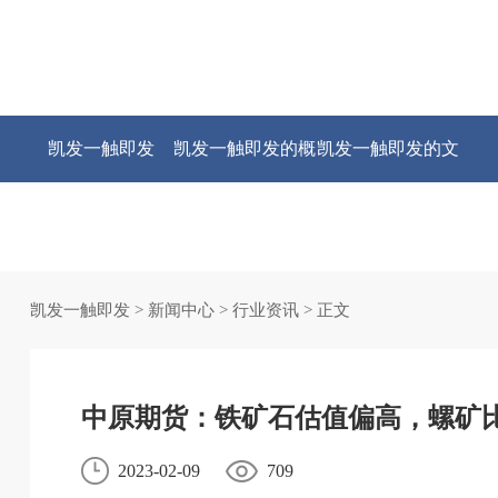
凯发一触即发
凯发一触即发的概
凯发一触即发的文
况
化
凯发一触即发
>
新闻中心
>
行业资讯
> 正文
中原期货：铁矿石估值偏高，螺矿
2023-02-09
709