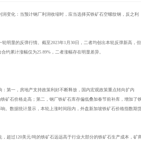
润变化：当预计钢厂利润收缩时，应当选择买铁矿石空螺纹钢，反之利
一轮明显的反弹行情。截至2023年1月30日，二者均创出本轮反弹新高，但
力合约累计涨幅仅为25.89%，二者涨幅存在明显差异。
响：第一，房地产支持政策利好不断释放，国内宏观政策重点转向扩内
动铁矿石价格走高；第二，钢厂铁矿石库存偏低叠加春节前补库，增加了
影响。数据统计显示，本轮上涨时间段内，外盘新加坡铁矿石价格指数期
，超过120美元/吨的铁矿石远远高于行业大部分的铁矿石生产成本，矿