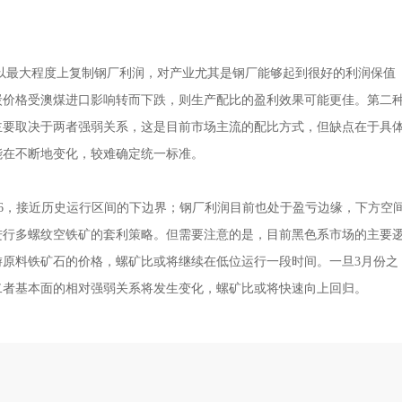
以最大程度上复制钢厂利润，对产业尤其是钢厂能够起到很好的利润保值
炭价格受澳煤进口影响转而下跌，则生产配比的盈利效果可能更佳。第二
主要取决于两者强弱关系，这是目前市场主流的配比方式，但缺点在于具
能在不断地变化，较难确定统一标准。
76，接近历史运行区间的下边界；钢厂利润目前也处于盈亏边缘，下方空
进行多螺纹空铁矿的套利策略。但需要注意的是，目前黑色系市场的主要
原料铁矿石的价格，螺矿比或将继续在低位运行一段时间。一旦3月份之
二者基本面的相对强弱关系将发生变化，螺矿比或将快速向上回归。