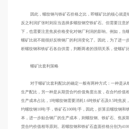
因此，螺纹钢与铁矿石价格之比，即螺矿比的核心就是
反之利润扩张时则应当选择多螺纹钢空铁矿石。但需要注意
下，也需要注意焦炭价格变化对钢厂利润的影响。例如，当
螺矿比就不能很好反映钢厂的利润变化了。因此，为了进一
析螺纹钢和铁矿石各自供需，判断两者的强弱关系，使螺矿
螺矿比套利策略
对于螺矿比套利配比的确定一般有两种方式：一种是从
生产配比，另一种是从期货合约价值角度出发，在合约价值
生产成本占比，1吨螺纹钢需要消耗1.6吨铁矿石及0.5吨焦
约螺纹钢10吨/手，铁矿石100吨/手，因此，折算后螺纹钢
本，进一步贴合钢厂的生产成本，则螺纹钢、铁矿石、焦炭期货
货合约价值相等原则。若螺纹钢和铁矿石盘面价格分别为4100元/