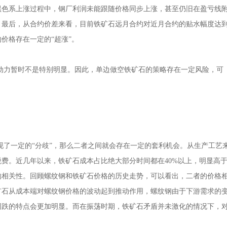
黑色系上涨过程中，钢厂利润未能跟随价格同步上涨，甚至仍旧在盈亏线
。最后，从合约价差来看，目前铁矿石远月合约对近月合约的贴水幅度达
价格存在一定的“超涨”。
动力暂时不是特别明显。因此，单边做空铁矿石的策略存在一定风险，可
现了一定的“分歧”，那么二者之间就会存在一定的套利机会。从生产工艺
用 税费。近几年以来，铁矿石成本占比绝大部分时间都在40%以上，明显高
的相关性。回顾螺纹钢和铁矿石价格的历史走势，可以看出，二者的价格
矿石从成本端对螺纹钢价格的波动起到推动作用，螺纹钢由于下游需求的
同跌的特点会更加明显。而在振荡时期，铁矿石矛盾并未激化的情况下，