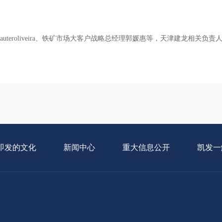
eroliveira、铁矿市场大客户战略总经理郭媛惠等，天津建龙相关负责
即发的文化
新闻中心
重大信息公开
凯发一