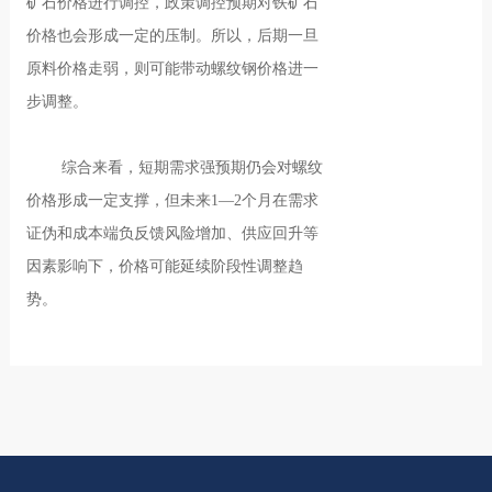
矿石价格进行调控，政策调控预期对铁矿石
价格也会形成一定的压制。所以，后期一旦
原料价格走弱，则可能带动螺纹钢价格进一
步调整。
综合来看，短期需求强预期仍会对螺纹
价格形成一定支撑，但未来1—2个月在需求
证伪和成本端负反馈风险增加、供应回升等
因素影响下，价格可能延续阶段性调整趋
势。