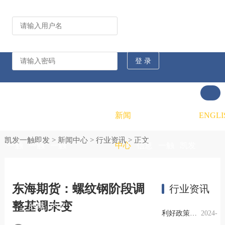
公司动态
行业资讯
凯发
凯发
凯发
新闻
重大
凯发
联系
ENGLI
凯发一触即发
>
新闻中心
>
行业资讯
> 正文
一触
一触
一触
中心
信息
一触
凯发
即发
即发
即发
公开
即发
一触
东海期货：螺纹钢阶段调
行业资讯
整基调未变
的概
的文
的招
即发
利好政策提振钢市信心，四季度行业需求或小幅上升
2024-