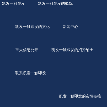
凯发一触即发
凯发一触即发的概况
凯发一触即发的文化
新闻中心
重大信息公开
凯发一触即发的招贤纳士
联系凯发一触即发
凯发一触即发的友情链接：