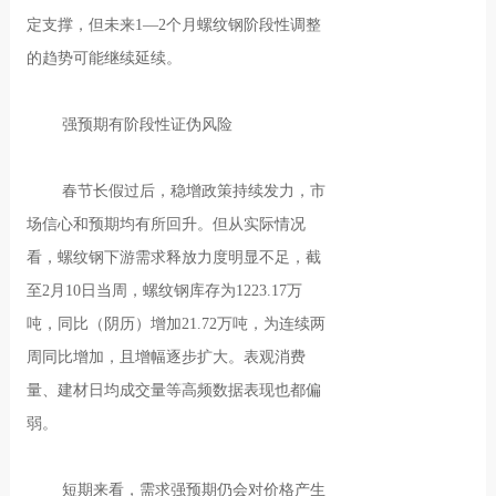
定支撑，但未来1—2个月螺纹钢阶段性调整
的趋势可能继续延续。
强预期有阶段性证伪风险
春节长假过后，稳增政策持续发力，市
场信心和预期均有所回升。但从实际情况
看，螺纹钢下游需求释放力度明显不足，截
至2月10日当周，螺纹钢库存为1223.17万
吨，同比（阴历）增加21.72万吨，为连续两
周同比增加，且增幅逐步扩大。表观消费
量、建材日均成交量等高频数据表现也都偏
弱。
短期来看，需求强预期仍会对价格产生