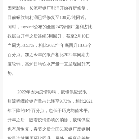
因素影响，长流程钢厂利润开始有所修复，
目前螺纹钢利润已经修复至100元/吨附近。
同时，mysteel公布的全国247家钢厂盈利占比
数据自开年之后连续5周回升，截至2月10日
当周为38.53%，相比2022年年底回升18.62个
百分点。加之今年的限产相比2022年同期力
度较弱，高炉日均铁水产量一直呈现回升态
势。
2022年因为疫情影响，废钢供应受限，
短流程螺纹钢产量占比降至9.73%，相比2021
年下降约3个百分点，也低于历史均值水平。
开年之后，随着疫情影响的消除，废钢供应
也有所恢复，春节之后全国61家钢厂废钢到
货量连续两周环比回升。另外，螺废价差恢