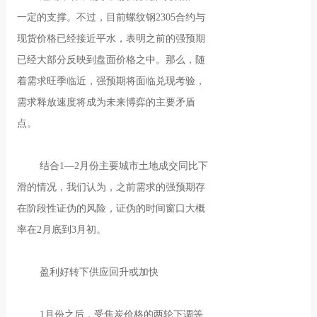
一定的支撑。不过，目前螺纹钢2305合约与
现货价格已经接近平水，表明之前的强预期
已经大部分反映到盘面价格之中。那么，随
着需求旺季临近，强预期将面临兑现考验，
需求释放速度将成为未来博弈的主要矛盾
点。
结合1—2月份主要城市土地成交同比下
滑的情况，我们认为，之前需求的强预期存
在阶段性证伪的风险，证伪的时间窗口大概
率在2月底到3月初。
盈利好转下供应回升或加快
1月份之后，受焦炭价格的两轮下调等