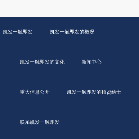
凯发一触即发
凯发一触即发的概况
凯发一触即发的文化
新闻中心
重大信息公开
凯发一触即发的招贤纳士
联系凯发一触即发