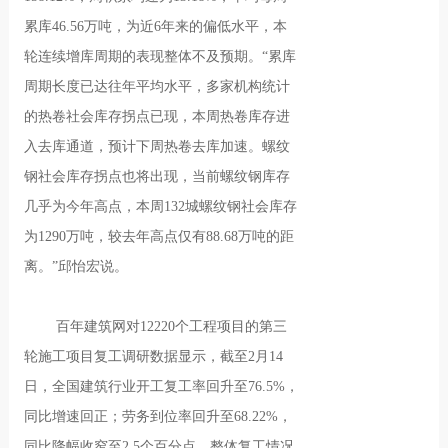
累库46.56万吨，为近6年来的偏低水平，本
轮连续增库周期的表现整体不及预期。“累库
周期长度已达往年平均水平，多家机构统计
的热卷社会库存拐点已现，本周热卷库存进
入去库通道，预计下周热卷去库加速。螺纹
钢社会库存拐点也将出现，当前螺纹钢库存
几乎为今年高点，本周132城螺纹钢社会库存
为1290万吨，较去年高点仅有88.68万吨的距
离。”邱怡宏说。
百年建筑网对12220个工程项目的第三
轮施工项目复工调研数据显示，截至2月14
日，全国建筑行业开工复工率回升至76.5%，
同比增速回正；劳务到位率回升至68.22%，
同比降幅收窄至2.5个百分点，整体复工情况