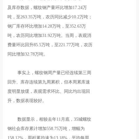
及库存数据，螺纹钢产量环比增加17.24万
吨，至263.35万吨，农历同比减少10.2万吨；
钢厂库存环比增加14.28万吨，至352.63万
吨，农历同比增加31.92万吨。当周，表观消
费量环比回升85.5万吨，至221.77万吨，农历
同比增加32.78万吨。
事实上，螺纹钢周产量已经连续第三周
回升、库存连续第九周累积，但本周累库速
度明显放缓，表观需求环比、同比均出现回
升，数据表现较好。
数据显示，相较去年11月底，35城螺纹
钢社会库存累计增加558.75万吨，增幅为
158.12%，周积累均速为13.18%，平均每周