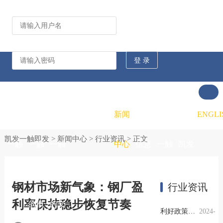
公司动态
行业资讯
凯发
凯发
凯发
新闻
重大
凯发
联系
ENGLI
凯发一触即发
>
新闻中心
>
行业资讯
> 正文
一触
一触
一触
中心
信息
一触
凯发
即发
即发
即发
公开
即发
一触
钢材市场新气象：钢厂盈
行业资讯
利率保持稳步恢复节奏
的概
的文
的招
即发
利好政策提振钢市信心，四季度行业需求或小幅上升
2024-