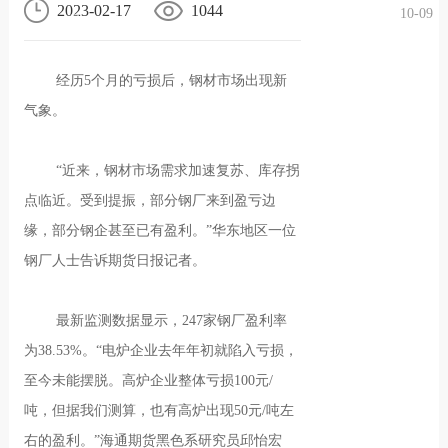
2023-02-17
1044
10-09
况
化
贤纳
经历5个月的亏损后，钢材市场出现新
士
气象。
“近来，钢材市场需求加速复苏、库存拐
点临近。受到提振，部分钢厂来到盈亏边
缘，部分钢企甚至已有盈利。”华东地区一位
钢厂人士告诉期货日报记者。
最新监测数据显示，247家钢厂盈利率
为38.53%。“电炉企业去年年初就陷入亏损，
至今未能摆脱。高炉企业整体亏损100元/
吨，但据我们测算，也有高炉出现50元/吨左
右的盈利。”海通期货黑色系研究员邱怡宏