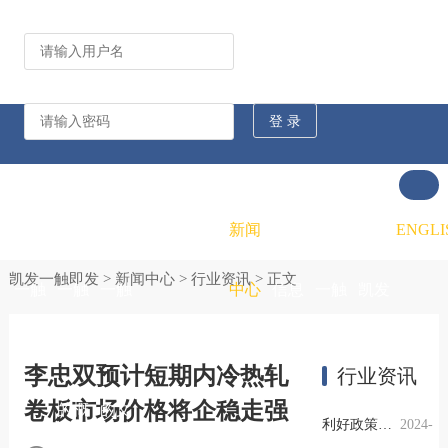
公司动态
行业资讯
凯发
凯发
凯发
新闻
重大
凯发
联系
ENGLI
凯发一触即发
>
新闻中心
>
行业资讯
> 正文
一触
一触
一触
中心
信息
一触
凯发
即发
即发
即发
公开
即发
一触
李忠双预计短期内冷热轧
行业资讯
卷板市场价格将企稳走强
的概
的文
的招
即发
利好政策提振钢市信心，四季度行业需求或小幅上升
2024-