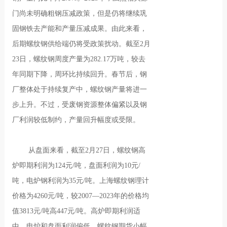
门尚未明确粗钢压减政策，但是仍将继续巩
固钢铁去产能和产量压减成果。由此来看，
后期螺纹钢供给端仍将受政策扰动。截至2月
23日，螺纹钢周度产量为282.17万吨，较去
年同期下降，周环比持续回升。春节后，钢
厂整体处于持续复产中，螺纹钢产量将进一
步上升。不过，受废钢资源整体偏紧以及钢
厂利润较低制约，产量回升幅度或受限。
从盘面来看，截至2月27日，螺纹钢高
炉即期利润为124元/吨，盘面利润为10元/
吨，电炉钢利润为35元/吨。上海螺纹钢理计
价格为4260元/吨，较2007—2023年的价格均
值3813元/吨高447元/吨。高炉即期利润适
中，电炉和盘面利润偏低，螺纹钢期货小幅