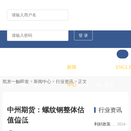
公司动态
行业资讯
凯发
凯发
凯发
新闻
重大
凯发
联系
ENGLI
凯发一触即发
>
新闻中心
>
行业资讯
> 正文
一触
一触
一触
中心
信息
一触
凯发
即发
即发
即发
公开
即发
一触
中州期货：螺纹钢整体估
行业资讯
值偏低
的概
的文
的招
即发
利好政策提振钢市信心，四季度行业需求或小幅上升
2024-