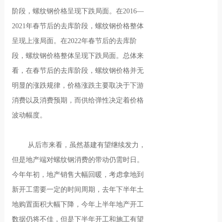
阶段，螺纹钢价格呈现下跌局面。在2016—
2021年春节后的去库阶段，螺纹钢价格整体
呈现上涨局面。在2022年春节后的去库阶
段，螺纹钢价格整体呈现下跌局面。总体来
看，在春节后的去库阶段，螺纹钢价格并无
明显的涨跌规律，价格涨跌主要取决于下游
消费以及消费预期，而供给弹性决定着价格
波动幅度。
从后市来看，虽然基建有望继续发力，
但是地产端对螺纹钢消费的带动仍需时日。
今年年初，地产销售大幅回暖，考虑拿地到
新开工需要一定的时间周期，去年下半年土
地购置面积大幅下降，今年上半年地产开工
数据仍将不佳，但是下半年开工和施工有望