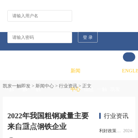
公司动态
行业资讯
凯发
凯发
凯发
新闻
重大
凯发
联系
ENGLI
凯发一触即发
>
新闻中心
>
行业资讯
> 正文
一触
一触
一触
中心
信息
一触
凯发
即发
即发
即发
公开
即发
一触
2022年我国粗钢减量主要
行业资讯
来自重点钢铁企业
的概
的文
的招
即发
利好政策提振钢市信心，四季度行业需求或小幅上升
2024-