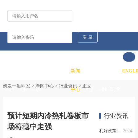
公司动态
行业资讯
凯发
凯发
凯发
新闻
重大
凯发
联系
ENGLI
凯发一触即发
>
新闻中心
>
行业资讯
> 正文
一触
一触
一触
中心
信息
一触
凯发
即发
即发
即发
公开
即发
一触
预计短期内冷热轧卷板市
行业资讯
场将稳中走强
的概
的文
的招
即发
利好政策提振钢市信心，四季度行业需求或小幅上升
2024-