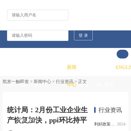
公司动态
行业资讯
凯发
凯发
凯发
新闻
重大
凯发
联系
ENGLI
凯发一触即发
>
新闻中心
>
行业资讯
> 正文
一触
一触
一触
中心
信息
一触
凯发
即发
即发
即发
公开
即发
一触
统计局：2月份工业企业生
行业资讯
产恢复加快，ppi环比持平
的概
的文
的招
即发
利好政策提振钢市信心，四季度行业需求或小幅上升
2024-