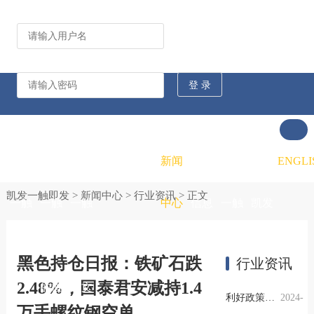
公司动态
行业资讯
凯发
凯发
凯发
新闻
重大
凯发
联系
ENGLI
凯发一触即发
>
新闻中心
>
行业资讯
> 正文
一触
一触
一触
中心
信息
一触
凯发
即发
即发
即发
公开
即发
一触
黑色持仓日报：铁矿石跌
行业资讯
2.48%，国泰君安减持1.4
的概
的文
的招
即发
利好政策提振钢市信心，四季度行业需求或小幅上升
2024-
万手螺纹钢空单