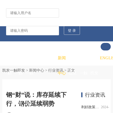
公司动态
行业资讯
凯发
凯发
凯发
新闻
重大
凯发
联系
ENGLI
凯发一触即发
>
新闻中心
>
行业资讯
> 正文
一触
一触
一触
中心
信息
一触
凯发
即发
即发
即发
公开
即发
一触
钢“财”说：库存延续下
行业资讯
行，钢价延续弱势
的概
的文
的招
即发
利好政策提振钢市信心，四季度行业需求或小幅上升
2024-