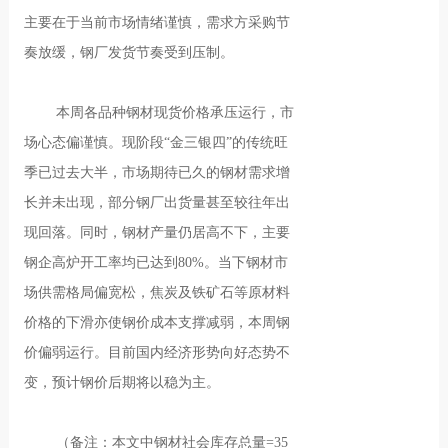
主要在于当前市场情绪谨慎，需求方采购节
奏放缓，钢厂发货节奏受到压制。
本周各品种钢材现货价格承压运行，市
场心态偏谨慎。现阶段“金三银四”的传统旺
季已过去大半，市场期待已久的钢材需求增
长并未出现，部分钢厂出货量甚至较往年出
现回落。同时，钢材产量仍居高不下，主要
钢企高炉开工率均已达到80%。当下钢材市
场供需格局偏宽松，焦炭及铁矿石等原材料
价格的下滑亦使钢价成本支撑减弱，本周钢
价偏弱运行。目前国内经济形势向好态势不
变，预计钢价后期将以稳为主。
（备注：本文中钢材社会库存总量=35