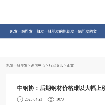
凯发一触即发
凯发一触即发的概
凯发一触即发的文
况
化
凯发一触即发
>
新闻中心
>
行业资讯
> 正文
中钢协：后期钢材价格难以大幅上
2023-04-23
1073