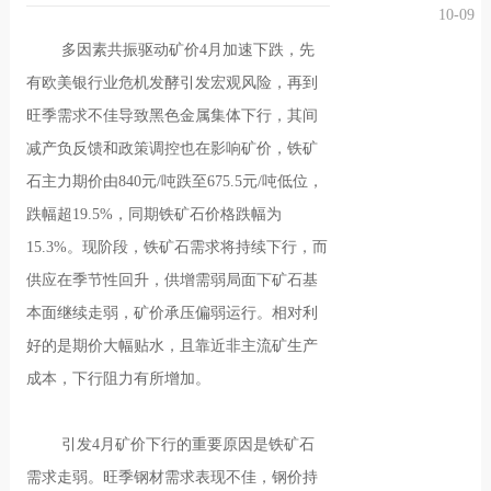
10-09
况
化
贤纳
多因素共振驱动矿价4月加速下跌，先
有欧美银行业危机发酵引发宏观风险，再到
士
旺季需求不佳导致黑色金属集体下行，其间
减产负反馈和政策调控也在影响矿价，铁矿
石主力期价由840元/吨跌至675.5元/吨低位，
跌幅超19.5%，同期铁矿石价格跌幅为
15.3%。现阶段，铁矿石需求将持续下行，而
供应在季节性回升，供增需弱局面下矿石基
本面继续走弱，矿价承压偏弱运行。相对利
好的是期价大幅贴水，且靠近非主流矿生产
成本，下行阻力有所增加。
引发4月矿价下行的重要原因是铁矿石
需求走弱。旺季钢材需求表现不佳，钢价持