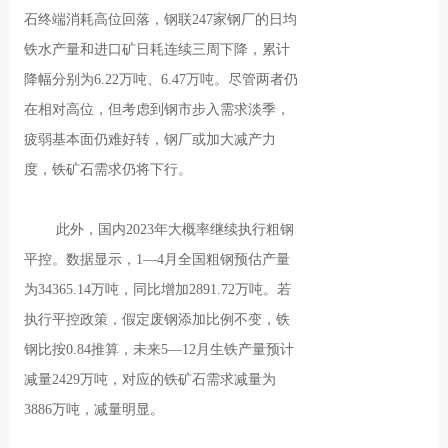
石终端消耗高位回落，钢联247家钢厂的日均
铁水产量和进口矿日耗连续三周下降，累计
降幅分别为6.22万吨、6.47万吨。尽管两者仍
在相对高位，但考虑到钢市步入需求淡季，
疲弱基本面仍难好转，钢厂或加大减产力
度，铁矿石需求仍将下行。
此外，国内2023年大概率继续执行粗钢
平控。数据显示，1—4月全国粗钢预估产量
为34365.14万吨，同比增加2891.72万吨。若
执行平控政策，假定废钢添加比例不变，铁
钢比按0.84推算，未来5—12月生铁产量预计
减量2429万吨，对应的铁矿石需求减量为
3886万吨，减量明显。