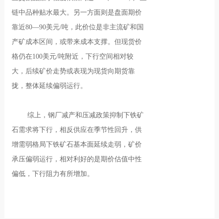
链中品种贴水最大。另一方面则是盘面期价
靠近80—90美元/吨，此价位是非主流矿和国
产矿成本区间，或带来成本支撑。但现货价
格仍在100美元/吨附近，下行空间相对较
大，后续矿价走势或表现为现货向期货靠
拢，整体延续偏弱运行。
综上，钢厂减产和压减政策抑制下铁矿
石需求将下行，相反供应在季节性回升，供
增需弱格局下铁矿石基本面延续走弱，矿价
承压偏弱运行，相对利好的是期价估值中性
偏低，下行阻力有所增加。