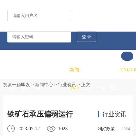
公司动态
行业资讯
凯发
凯发
凯发
新闻
重大
凯发
联系
ENGLI
凯发一触即发
>
新闻中心
>
行业资讯
> 正文
一触
一触
一触
中心
信息
一触
凯发
即发
即发
即发
公开
即发
一触
铁矿石承压偏弱运行
行业资讯
的概
的文
的招
即发
2023-05-12
1028
利好政策提振钢市信心，四季度行业需求或小幅上升
2024-