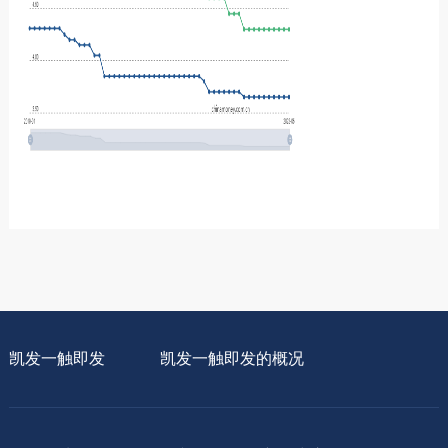
凯发一触即发
凯发一触即发的概况