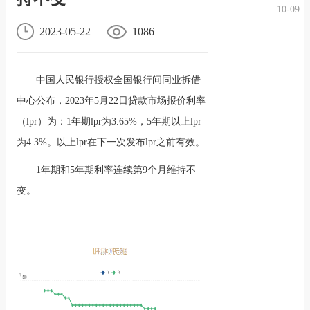
10-09
况
化
贤纳
2023-05-22
1086
士
中国人民银行授权全国银行间同业拆借
中心公布，2023年5月22日贷款市场报价利率
（lpr）为：1年期lpr为3.65%，5年期以上lpr
为4.3%。以上lpr在下一次发布lpr之前有效。
1年期和5年期利率连续第9个月维持不
变。