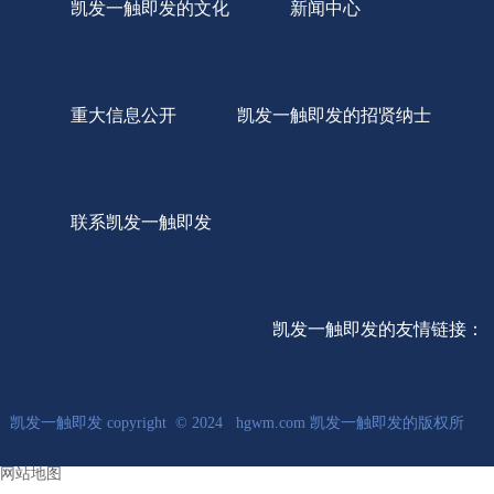
凯发一触即发的文化
新闻中心
重大信息公开
凯发一触即发的招贤纳士
联系凯发一触即发
凯发一触即发的友情链接：
凯发一触即发 copyright © 2024 hgwm.com 凯发一触即发的版权所
网站地图