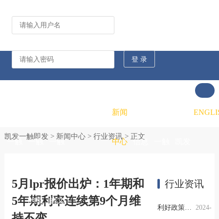
公司动态
行业资讯
凯发
凯发
凯发
新闻
重大
凯发
联系
ENGLI
凯发一触即发
>
新闻中心
>
行业资讯
> 正文
一触
一触
一触
中心
信息
一触
凯发
即发
即发
即发
公开
即发
一触
5月lpr报价出炉：1年期和
行业资讯
5年期利率连续第9个月维
的概
的文
的招
即发
利好政策提振钢市信心，四季度行业需求或小幅上升
2024-
持不变