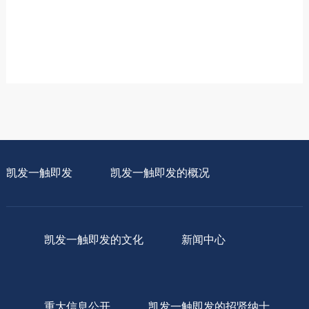
凯发一触即发
凯发一触即发的概况
凯发一触即发的文化
新闻中心
重大信息公开
凯发一触即发的招贤纳士