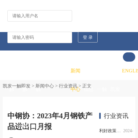
公司动态
行业资讯
凯发
凯发
凯发
新闻
重大
凯发
联系
ENGLI
凯发一触即发
>
新闻中心
>
行业资讯
> 正文
一触
一触
一触
中心
信息
一触
凯发
即发
即发
即发
公开
即发
一触
中钢协：2023年4月钢铁产
行业资讯
品进出口月报
的概
的文
的招
即发
利好政策提振钢市信心，四季度行业需求或小幅上升
2024-