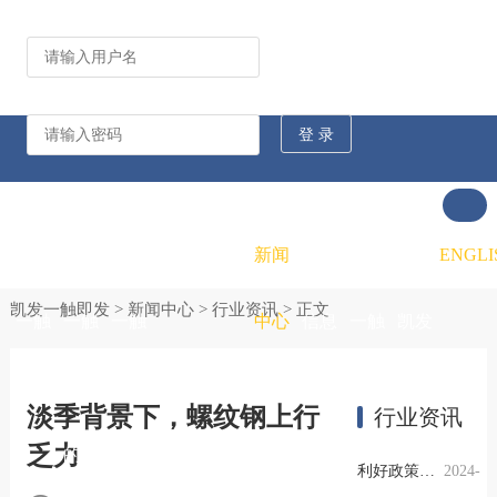
公司动态
行业资讯
凯发
凯发
凯发
新闻
重大
凯发
联系
ENGLI
凯发一触即发
>
新闻中心
>
行业资讯
> 正文
一触
一触
一触
中心
信息
一触
凯发
即发
即发
即发
公开
即发
一触
淡季背景下，螺纹钢上行
行业资讯
乏力
的概
的文
的招
即发
利好政策提振钢市信心，四季度行业需求或小幅上升
2024-