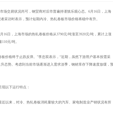
场交易状况尚可，钢贸商对后市普遍持谨慎乐观心态。6月16日，上海
记者采访时表示，预计短期内冷、热轧卷板市场价格将稳中有升。
日，上海市场的热轧卷板价格从3790元/吨涨至3920元/吨，累计上涨
110元/吨。
板价格终于止跌反弹。”李忠双表示，“近期，虽然下游用户基本按需采
上升态势。考虑到当前市场逐渐进入需求淡季，钢材库存下降速度放缓，
现以下运行特点：
近以来，对冷、热轧卷板消耗量较大的汽车、家电制造业产销状况有所