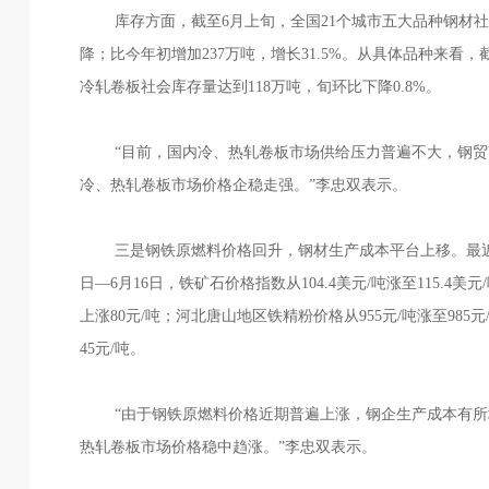
库存方面，截至6月上旬，全国21个城市五大品种钢材社会库
降；比今年初增加237万吨，增长31.5%。从具体品种来看，
冷轧卷板社会库存量达到118万吨，旬环比下降0.8%。
“目前，国内冷、热轧卷板市场供给压力普遍不大，钢贸
冷、热轧卷板市场价格企稳走强。”李忠双表示。
三是钢铁原燃料价格回升，钢材生产成本平台上移。最近以
日—6月16日，铁矿石价格指数从104.4美元/吨涨至115.4美
上涨80元/吨；河北唐山地区铁精粉价格从955元/吨涨至985元
45元/吨。
“由于钢铁原燃料价格近期普遍上涨，钢企生产成本有所增
热轧卷板市场价格稳中趋涨。”李忠双表示。