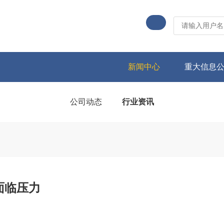
新闻中心
重大信息
公司动态
行业资讯
面临压力