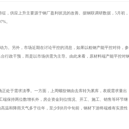
征，供应上升主要源于钢厂盈利状况的改善。据钢联调研数据，5月初，
07%。
力。另外，市场近期在讨论平控的消息，如果以粗钢产能平控对待，参
出台行政干预，而是以市场供需为主导。由此来看，原材料端产能平控对
正处于需求淡季。一方面，上周螺纹钢由去库转为累库，表观需求量出
工端保持两位数增长外，房企资金到位情况、开工、施工、销售等环节继
高温和降雨天气多于往年，至少到8月中旬前，钢材下游终端难有实质性