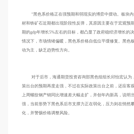
“黑色系价格正在强预期和弱现实的博弈中摆动。板块内的
材和铁矿石近期都出现阶段性反弹，其原因主要在于宏观预期
期的gdp年增长5%左右的目标，都凸显了政府稳经济增长
情况下，市场情绪偏暖，黑色系价格自低位平缓修复。黑色
动为主，缺乏趋势性方向。
对于后市，海通期货投资咨询部黑色组组长邱怡宏认为，
策出台的预期再度走强，不过在实际政策出台之前，还应客
上周螺纹钢产销同比增速差大幅走扩，并创年内新高，说明
强，当前形势下黑色系后市支撑力正在弱化，压力则在悄然
化，并警惕价格调整风险。