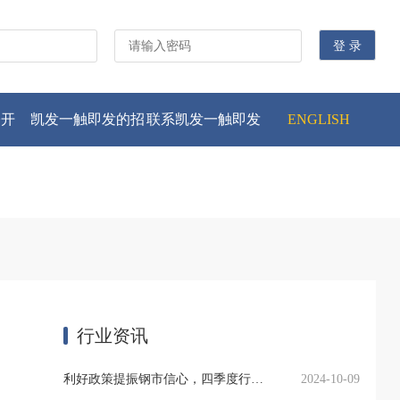
公开
凯发一触即发的招
联系凯发一触即发
ENGLISH
贤纳士
行业资讯
利好政策提振钢市信心，四季度行业需求或小幅上升
2024-10-09