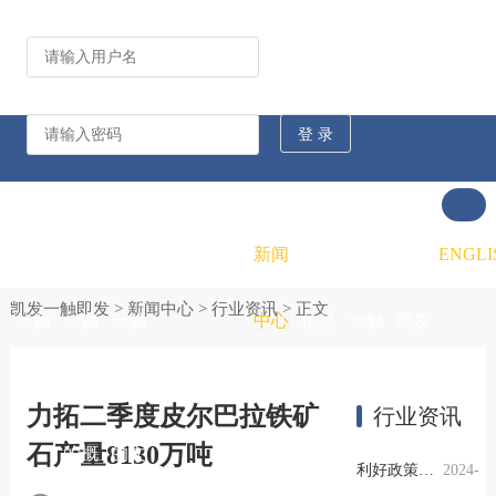
公司动态
行业资讯
凯发
凯发
凯发
新闻
重大
凯发
联系
ENGLI
凯发一触即发
>
新闻中心
>
行业资讯
> 正文
一触
一触
一触
中心
信息
一触
凯发
即发
即发
即发
公开
即发
一触
力拓二季度皮尔巴拉铁矿
行业资讯
石产量8130万吨
的概
的文
的招
即发
利好政策提振钢市信心，四季度行业需求或小幅上升
2024-