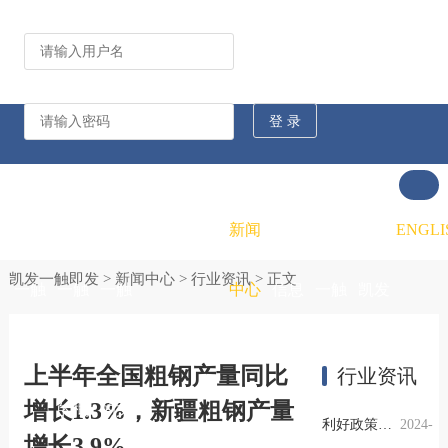
公司动态
行业资讯
凯发
凯发
凯发
新闻
重大
凯发
联系
ENGLI
凯发一触即发
>
新闻中心
>
行业资讯
> 正文
一触
一触
一触
中心
信息
一触
凯发
即发
即发
即发
公开
即发
一触
上半年全国粗钢产量同比
行业资讯
增长1.3%，新疆粗钢产量
的概
的文
的招
即发
利好政策提振钢市信心，四季度行业需求或小幅上升
2024-
增长3.9%