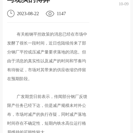
10-09
况
化
贤纳
2023-08-22
1147
士
有关粗钢平控政策的消息已经在市场中
发酵了很长一段时间，近日也陆续传来了部
分钢厂平控或压减产量要求落地的消息。但
由于消息的真实性以及减产的时间和节奏均
有待验证，市场对其带来的供应收缩仍停留
在预期阶段。
广发期货日前表示，传闻部分钢厂反馈
限产任务已经下达，但是减产规模未对外公
布，市场对减产的执行存疑，同时减产落地
时间存在不确定性，短期内铁水高位运行格
局维持的可能性较大。