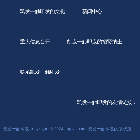
凯发一触即发的文化
新闻中心
重大信息公开
凯发一触即发的招贤纳士
联系凯发一触即发
凯发一触即发的友情链接：
凯发一触即发 copyright © 2024 hgwm.com 凯发一触即发的版权所