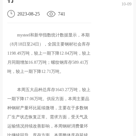
10-09
况
化
贤纳
2023-08-25
741
士
mysteel和新华指数统计数据显示，本期
（8月18日至24日），全国主要钢材社会库存
1198.49万吨，较上一期下降12.04万吨，较上
月同期增加16.87万吨；螺纹钢库存589.41万
吨，较上一期下降12.71万吨。
本周五大品种总库存1643.27万吨，较上
一期下降17.06万吨。供应方面，本周主要品
种钢材产量环比延续微增，主要在于多数钢
厂生产状态恢复正常。需求方面，受天气及
运输情况持续改善影响，本周钢材消费量环
比继续回升。库存方面，本周整体库存延续