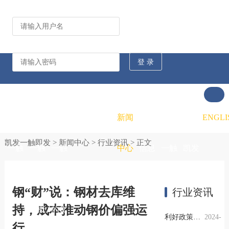
公司动态
行业资讯
凯发
凯发
凯发
新闻
重大
凯发
联系
ENGLI
凯发一触即发
>
新闻中心
>
行业资讯
> 正文
一触
一触
一触
中心
信息
一触
凯发
即发
即发
即发
公开
即发
一触
钢“财”说：钢材去库维
行业资讯
持，成本推动钢价偏强运
的概
的文
的招
即发
利好政策提振钢市信心，四季度行业需求或小幅上升
2024-
行