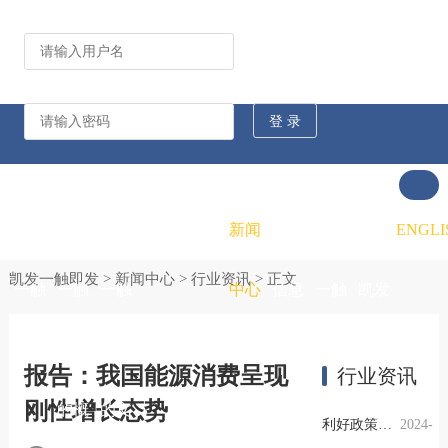
公司动态
行业资讯
凯发
凯发
凯发
新闻
重大
凯发
联系
ENGLI
凯发一触即发
>
新闻中心
>
行业资讯
> 正文
一触
一触
一触
中心
信息
一触
凯发
即发
即发
即发
公开
即发
一触
报告：我国能源消费呈现
行业资讯
刚性增长态势
的概
的文
的招
即发
利好政策提振钢市信心，四季度行业需求或小幅上升
2024-