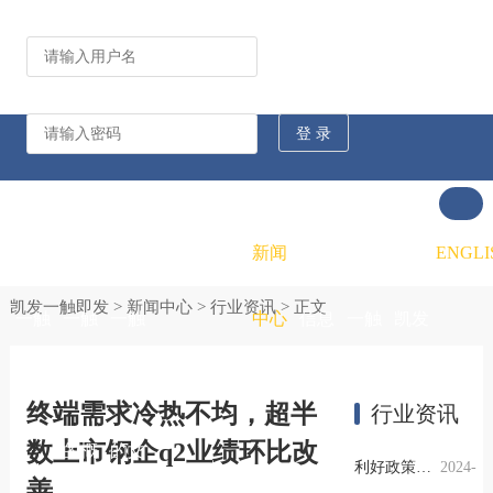
公司动态
行业资讯
凯发
凯发
凯发
新闻
重大
凯发
联系
ENGLI
凯发一触即发
>
新闻中心
>
行业资讯
> 正文
一触
一触
一触
中心
信息
一触
凯发
即发
即发
即发
公开
即发
一触
终端需求冷热不均，超半
行业资讯
数上市钢企q2业绩环比改
的概
的文
的招
即发
利好政策提振钢市信心，四季度行业需求或小幅上升
2024-
善