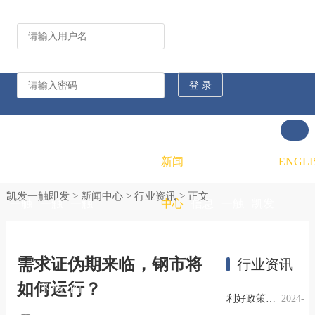
公司动态
行业资讯
凯发
凯发
凯发
新闻
重大
凯发
联系
ENGLI
凯发一触即发
>
新闻中心
>
行业资讯
> 正文
一触
一触
一触
中心
信息
一触
凯发
即发
即发
即发
公开
即发
一触
需求证伪期来临，钢市将
行业资讯
如何运行？
的概
的文
的招
即发
利好政策提振钢市信心，四季度行业需求或小幅上升
2024-