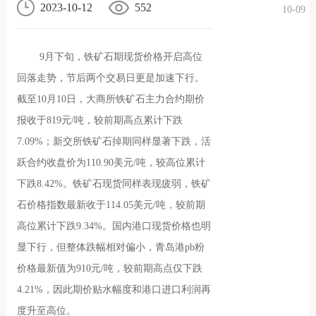
2023-10-12
552
10-09
况
化
贤纳
9月下旬，铁矿石期现货价格开启高位
士
回落走势，节后两个交易日更是加速下行。
截至10月10日，大商所铁矿石主力合约期价
报收于819元/吨，较前期高点累计下跌
7.09%；新交所铁矿石掉期同样显著下跌，活
跃合约收盘价为110.90美元/吨，较高位累计
下跌8.42%。铁矿石现货同样表现疲弱，铁矿
石价格指数最新收于114.05美元/吨，较前期
高位累计下跌9.34%。国内港口现货价格也明
显下行，但整体跌幅相对偏小，青岛港pb粉
价格最新值为910元/吨，较前期高点仅下跌
4.21%，因此期价贴水幅度和港口进口利润再
度升至高位。