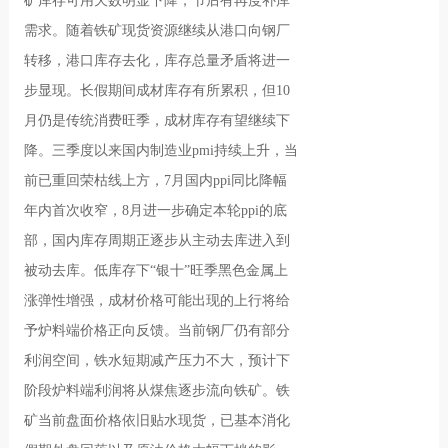
矿库存可用天数明显下降，节后有再度补库
需求。随着铁矿现货资源继续从港口向钢厂
转移，港口库存去化，库存总量矛盾将进一
步显现。长假期间成材库存有所累积，但10
月仍是传统消费旺季，成材库存有望继续下
降。三季度以来国内制造业pmi持续上升，当
前已重回荣枯线上方，7月国内ppi同比降幅
年内首次收窄，8月进一步确定本轮ppi的底
部，国内库存周期正逐步从主动去库进入到
被动去库。低库存下“银十”旺季黑色金属上
涨弹性增强，成材价格可能出现的上行将给
予炉料端价格正向反馈。当前钢厂仍有部分
利润空间，铁水短期减产压力不大，预计下
阶段炉料端利润将从煤焦逐步流向铁矿。铁
矿当前盘面价格依旧贴水现货，已基本消化