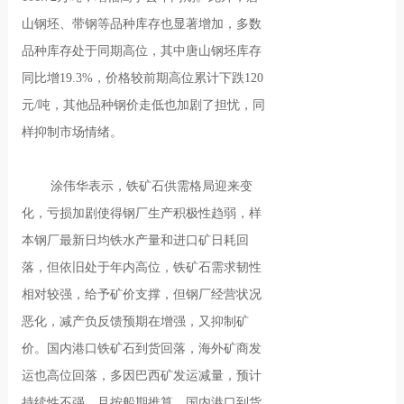
山钢坯、带钢等品种库存也显著增加，多数
品种库存处于同期高位，其中唐山钢坯库存
同比增19.3%，价格较前期高位累计下跌120
元/吨，其他品种钢价走低也加剧了担忧，同
样抑制市场情绪。
涂伟华表示，铁矿石供需格局迎来变
化，亏损加剧使得钢厂生产积极性趋弱，样
本钢厂最新日均铁水产量和进口矿日耗回
落，但依旧处于年内高位，铁矿石需求韧性
相对较强，给予矿价支撑，但钢厂经营状况
恶化，减产负反馈预期在增强，又抑制矿
价。国内港口铁矿石到货回落，海外矿商发
运也高位回落，多因巴西矿发运减量，预计
持续性不强，且按船期推算，国内港口到货