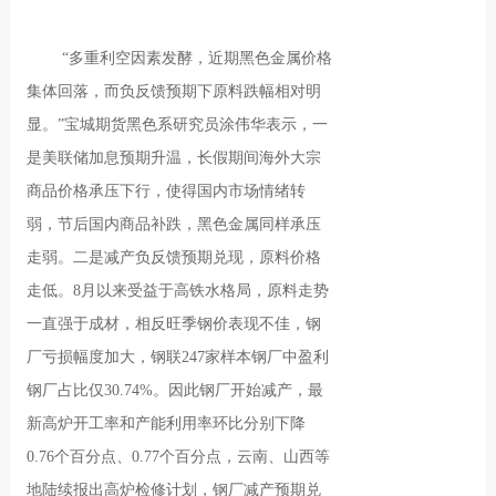
“多重利空因素发酵，近期黑色金属价格
集体回落，而负反馈预期下原料跌幅相对明
显。”宝城期货黑色系研究员涂伟华表示，一
是美联储加息预期升温，长假期间海外大宗
商品价格承压下行，使得国内市场情绪转
弱，节后国内商品补跌，黑色金属同样承压
走弱。二是减产负反馈预期兑现，原料价格
走低。8月以来受益于高铁水格局，原料走势
一直强于成材，相反旺季钢价表现不佳，钢
厂亏损幅度加大，钢联247家样本钢厂中盈利
钢厂占比仅30.74%。因此钢厂开始减产，最
新高炉开工率和产能利用率环比分别下降
0.76个百分点、0.77个百分点，云南、山西等
地陆续报出高炉检修计划，钢厂减产预期兑