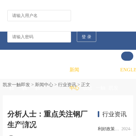
公司动态
行业资讯
凯发
凯发
凯发
新闻
重大
凯发
联系
ENGLI
凯发一触即发
>
新闻中心
>
行业资讯
> 正文
一触
一触
一触
中心
信息
一触
凯发
即发
即发
即发
公开
即发
一触
分析人士：重点关注钢厂
行业资讯
生产情况
的概
的文
的招
即发
利好政策提振钢市信心，四季度行业需求或小幅上升
2024-