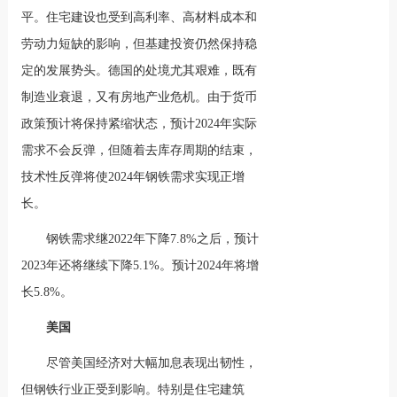
平。住宅建设也受到高利率、高材料成本和
劳动力短缺的影响，但基建投资仍然保持稳
定的发展势头。德国的处境尤其艰难，既有
制造业衰退，又有房地产业危机。由于货币
政策预计将保持紧缩状态，预计2024年实际
需求不会反弹，但随着去库存周期的结束，
技术性反弹将使2024年钢铁需求实现正增
长。
钢铁需求继2022年下降7.8%之后，预计
2023年还将继续下降5.1%。预计2024年将增
长5.8%。
美国
尽管美国经济对大幅加息表现出韧性，
但钢铁行业正受到影响。特别是住宅建筑