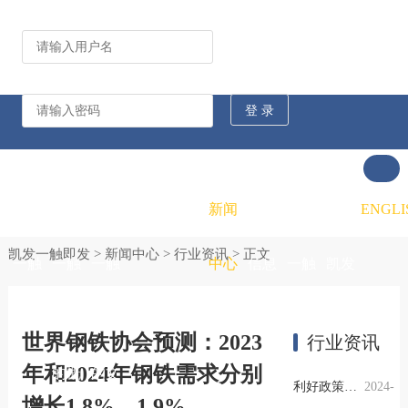
公司动态
行业资讯
凯发
凯发
凯发
新闻
重大
凯发
联系
ENGLI
凯发一触即发
>
新闻中心
>
行业资讯
> 正文
一触
一触
一触
中心
信息
一触
凯发
即发
即发
即发
公开
即发
一触
世界钢铁协会预测：2023
行业资讯
年和2024年钢铁需求分别
的概
的文
的招
即发
利好政策提振钢市信心，四季度行业需求或小幅上升
2024-
增长1.8%、1.9%