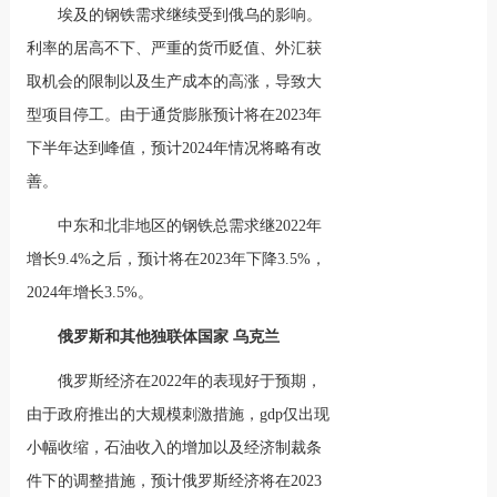
埃及的钢铁需求继续受到俄乌的影响。
利率的居高不下、严重的货币贬值、外汇获
取机会的限制以及生产成本的高涨，导致大
型项目停工。由于通货膨胀预计将在2023年
下半年达到峰值，预计2024年情况将略有改
善。
中东和北非地区的钢铁总需求继2022年
增长9.4%之后，预计将在2023年下降3.5%，
2024年增长3.5%。
俄罗斯和其他独联体国家 乌克兰
俄罗斯经济在2022年的表现好于预期，
由于政府推出的大规模刺激措施，gdp仅出现
小幅收缩，石油收入的增加以及经济制裁条
件下的调整措施，预计俄罗斯经济将在2023