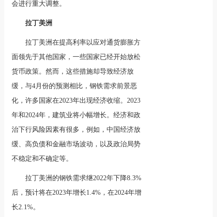
会进行重大调整。
拉丁美洲
拉丁美洲在提高利率以应对通货膨胀方
面领先于其他国家，一些国家已经开始放松
货币政策。然而，这些措施却导致经济放
缓，与4月份的预测相比，钢铁需求前景恶
化，许多国家在2023年出现经济收缩。2023
年和2024年，建筑业将小幅增长。经济和政
治下行风险因素有很多，例如，中国经济放
缓、高负债和金融市场波动，以及政治局势
不稳定和不确定等。
拉丁美洲的钢铁需求继2022年下降8.3%
后，预计将在2023年增长1.4%，在2024年增
长2.1%。