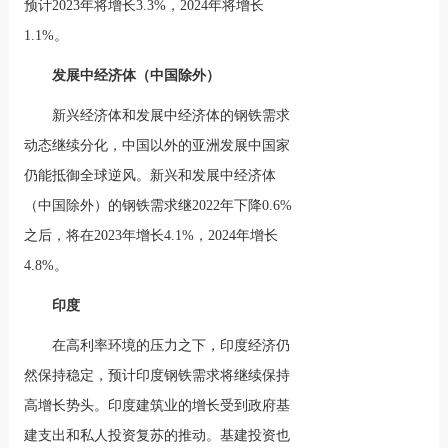
预计2023年将增长3.3%，2024年将增长
1.1%。
发展中经济体（中国除外）
新兴经济体和发展中经济体的钢铁需求
动态继续分化，中国以外的亚洲发展中国家
仍能抵御全球逆风。新兴和发展中经济体
（中国除外）的钢铁需求继2022年下降0.6%
之后，将在2023年增长4.1%，2024年增长
4.8%。
印度
在高利率环境的压力之下，印度经济仍
然保持稳定，预计印度钢铁需求将继续保持
高增长势头。印度建筑业的增长受到政府基
建支出和私人投资复苏的推动。基建投资也