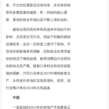
束。不过对抗通胀还没有结束，并且将持续
受到多重因素的威胁，即：持续的核心通
胀、紧张的就业市场以及不断上涨的油价。
建筑业受到高利率和高成本环境的不利
影响，尤其是住宅行业。得益于积极的基础
设施投资，这在一定程度上缓冲了影响。尽
管供应链瓶颈有所缓解，但制造业在需求疲
软的情况下继续放缓。耐用消费品行业受到
的影响尤其严重。随着订单积压和供应链瓶
颈的缓解，汽车行业将在2023年继续恢复生
产，从而使许多地区实现高增长。然而，该
行业预计将在2024年出现减速。
中国
一直延续到2023年的房地产市场萧条正