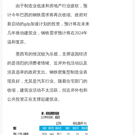
由于制造业低迷和房地产行业疲软，预
计今年巴西的钢铁需求将再次收缩。政府对
新启动的gdp加速计划的投资，预计将在未来
几年推动建筑业，钢铁需求预计将在2024年
温和复苏。
墨西哥的情况较为乐观，支撑该国经济
的是强烈的消费者情绪、近岸外包活动以及
涉及选举的政府支出。钢铁密集型制造业表
现良好，尤其是汽车行业。随着住宅部门的
收缩，建筑业活动不太活跃，但近岸外包和
公共投资正在支撑起建筑业。