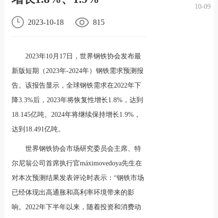
10-09
况
化
贤纳
2023-10-18
815
士
2023年10月17日，世界钢铁协会发布最
新版短期（2023年-2024年）钢铁需求预测报
告。该报告显示，全球钢铁需求在2022年下
降3.3%后，2023年将恢复性增长1.8%，达到
18.145亿吨。2024年将继续保持增长1.9%，
达到18.491亿吨。
世界钢铁协会市场研究委员会主席、特
尔尼翁公司首席执行官máximovedoya先生在
对本次预测结果发表评论时表示：“钢铁市场
已经体现出高通胀和高利率环境带来的影
响。2022年下半年以来，随着投资和消费动