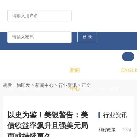
公司动态
行业资讯
凯发
凯发
凯发
新闻
重大
凯发
联系
ENGLI
凯发一触即发
>
新闻中心
>
行业资讯
> 正文
一触
一触
一触
中心
信息
一触
凯发
即发
即发
即发
公开
即发
一触
以史为鉴！美银警告：美
行业资讯
债收益率飙升且强美元局
的概
的文
的招
即发
利好政策提振钢市信心，四季度行业需求或小幅上升
2024-
面或持续更久