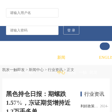
公司动态
行业资讯
凯发
凯发
凯发
新闻
重大
凯发
联系
ENGLI
凯发一触即发
>
新闻中心
>
行业资讯
> 正文
一触
一触
一触
中心
信息
一触
凯发
即发
即发
即发
公开
即发
一触
黑色持仓日报：期螺跌
行业资讯
1.57%，东证期货增持近
的概
的文
的招
即发
利好政策提振钢市信心，四季度行业需求或小幅上升
2024-
1.2万手多单