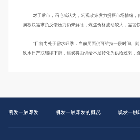
对于后市，冯艳成认为，宏观政策发力提振市场情绪，但
属板块需求负反馈压力仍未解除，煤焦价格波动较大，需警
“目前尚处于需求旺季，当前局面仍可维持一段时间。随着
铁水日产或继续下滑，焦炭将由供给不足转化为供给过剩，叠
凯发一触即发
凯发一触即发的概况
凯发一触