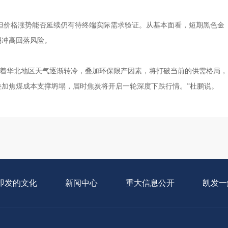
价格涨势能否延续仍有待终端实际需求验证。从基本面看，短期黑色金
惕冲高回落风险。
华北地区天气逐渐转冷，叠加环保限产因素，将打破当前的供需格局，
加焦煤成本支撑坍塌，届时焦炭将开启一轮深度下跌行情。”杜鹏说。
即发的文化
新闻中心
重大信息公开
凯发一