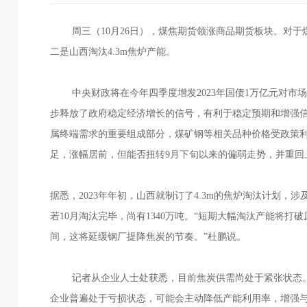
周三（10月26日），煤焦期货领涨商品期货板块。对于
二是山西淘汰4.3m焦炉产能。
中央财政将在今年四季度增发2023年国债1万亿元对市
步释放了政府稳定经济增长的信号，有利于稳定预期和增强信
属终端需求的重要组成部分，煤矿钢等相关品种价格受政策
足，涨幅居前，但能否扭转9月下旬以来的偏弱走势，并重回
据悉，2023年年初，山西就制订了4.3m的焦炉淘汰计划，涉
若10月淘汰完毕，尚有1340万吨。“短期大幅淘汰产能将
间，这将延缓钢厂提降焦炭的节奏。”杜鹏说。
记者从企业人士处获悉，目前焦炭供需尚处于紧张状态。供给方
企业普遍处于亏损状态，可能会主动降低产能利用率，增强