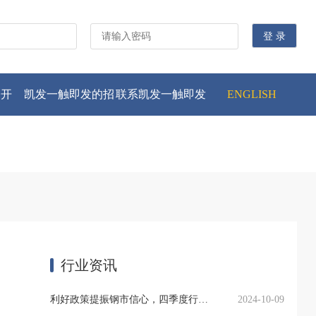
公开
凯发一触即发的招
联系凯发一触即发
ENGLISH
贤纳士
行业资讯
利好政策提振钢市信心，四季度行业需求或小幅上升
2024-10-09