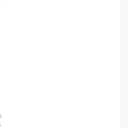
，
化
低