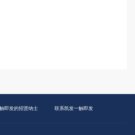
触即发的招贤纳士
联系凯发一触即发