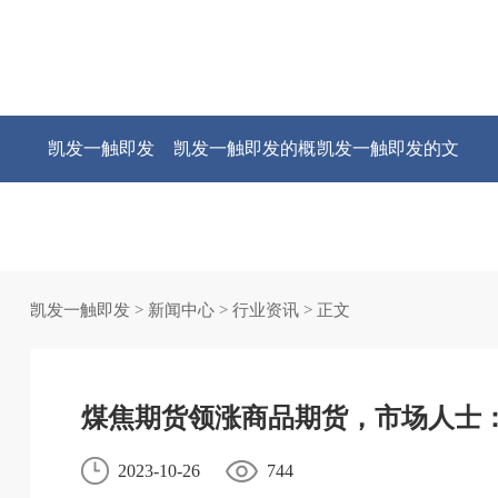
凯发一触即发
凯发一触即发的概
凯发一触即发的文
况
化
凯发一触即发
>
新闻中心
>
行业资讯
> 正文
煤焦期货领涨商品期货，市场人士
2023-10-26
744