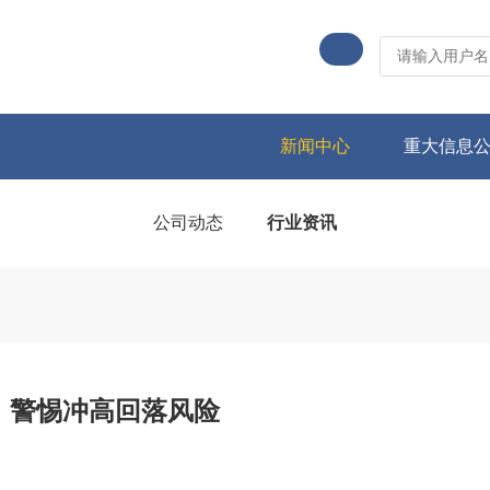
新闻中心
重大信息
公司动态
行业资讯
：警惕冲高回落风险