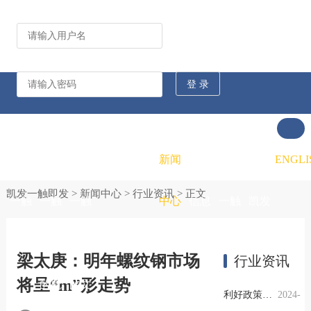
公司动态
行业资讯
凯发
凯发
凯发
新闻
重大
凯发
联系
ENGLI
凯发一触即发
>
新闻中心
>
行业资讯
> 正文
一触
一触
一触
中心
信息
一触
凯发
即发
即发
即发
公开
即发
一触
梁太庚：明年螺纹钢市场
行业资讯
将呈“m”形走势
的概
的文
的招
即发
利好政策提振钢市信心，四季度行业需求或小幅上升
2024-