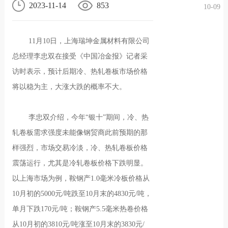
2023-11-14
853
10-09
况
化
贤纳
11月10日，上海瑞坤金属材料有限公司
士
总经理李忠双在接受《中国冶金报》记者采
访时表示，预计后期冷、热轧卷板市场价格
将以稳为主，大涨大跌的概率不大。
李忠双介绍，今年“银十”期间，冷、热
轧卷板需求强度未能像钢贸商此前预期的那
样强烈，市场交易冷淡，冷、热轧卷板价格
震荡运行，尤其是冷轧卷板价格下跌明显。
以上海市场为例，鞍钢产1.0毫米冷板价格从
10月初的5000元/吨跌至10月末的4830元/吨，
单月下跌170元/吨；鞍钢产5.5毫米热卷价格
从10月初的3810元/吨涨至10月末的3830元/