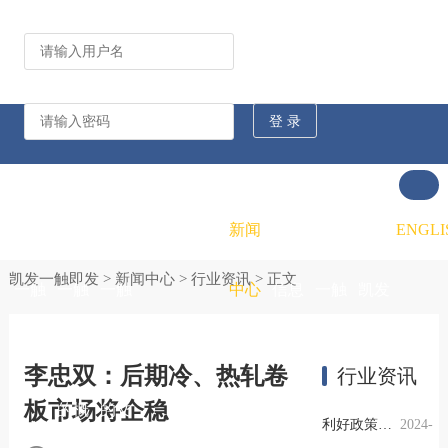
公司动态
行业资讯
凯发
凯发
凯发
新闻
重大
凯发
联系
ENGLI
凯发一触即发
>
新闻中心
>
行业资讯
> 正文
一触
一触
一触
中心
信息
一触
凯发
即发
即发
即发
公开
即发
一触
李忠双：后期冷、热轧卷
行业资讯
板市场将企稳
的概
的文
的招
即发
利好政策提振钢市信心，四季度行业需求或小幅上升
2024-