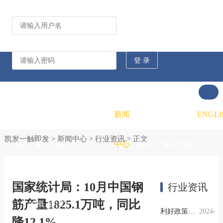
公司动态
行业资讯
凯发
凯发
凯发
新闻
重大
凯发
联系
ENGLI
凯发一触即发
>
新闻中心
>
行业资讯
> 正文
一触
一触
一触
中心
信息
一触
凯发
即发
即发
即发
公开
即发
一触
国家统计局：10月中国钢
行业资讯
筋产量1825.1万吨，同比
的概
的文
的招
即发
利好政策提振钢市信心，四季度行业需求或小幅上升
2024-
降12.1%