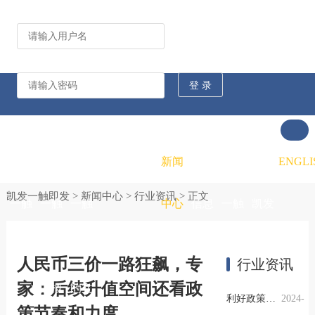
公司动态
行业资讯
凯发
凯发
凯发
新闻
重大
凯发
联系
ENGLI
凯发一触即发
>
新闻中心
>
行业资讯
> 正文
一触
一触
一触
中心
信息
一触
凯发
即发
即发
即发
公开
即发
一触
人民币三价一路狂飙，专
行业资讯
家：后续升值空间还看政
的概
的文
的招
即发
利好政策提振钢市信心，四季度行业需求或小幅上升
2024-
策节奏和力度