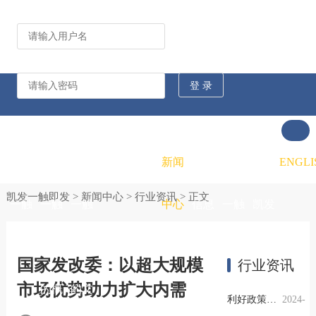
公司动态
行业资讯
凯发
凯发
凯发
新闻
重大
凯发
联系
ENGLI
凯发一触即发
>
新闻中心
>
行业资讯
> 正文
一触
一触
一触
中心
信息
一触
凯发
即发
即发
即发
公开
即发
一触
国家发改委：以超大规模
行业资讯
市场优势助力扩大内需
的概
的文
的招
即发
利好政策提振钢市信心，四季度行业需求或小幅上升
2024-