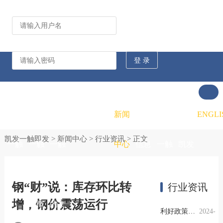
公司动态
行业资讯
凯发
凯发
凯发
新闻
重大
凯发
联系
ENGLI
凯发一触即发
>
新闻中心
>
行业资讯
> 正文
一触
一触
一触
中心
信息
一触
凯发
即发
即发
即发
公开
即发
一触
钢“财”说：库存环比转
行业资讯
增，钢价震荡运行
的概
的文
的招
即发
利好政策提振钢市信心，四季度行业需求或小幅上升
2024-