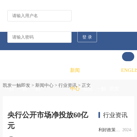
公司动态
行业资讯
凯发
凯发
凯发
新闻
重大
凯发
联系
ENGLI
凯发一触即发
>
新闻中心
>
行业资讯
> 正文
一触
一触
一触
中心
信息
一触
凯发
即发
即发
即发
公开
即发
一触
央行公开市场净投放60亿
行业资讯
元
的概
的文
的招
即发
利好政策提振钢市信心，四季度行业需求或小幅上升
2024-