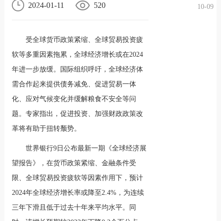
2024-01-11
520
10-09
况
化
贤纳
受全球货币政策紧缩、全球贸易投资疲
士
软等多重因素拖累，全球经济增长或在2024
年进一步放缓。国际组织呼吁，全球经济体
需合作起来提供债务减免、促进贸易一体
化、应对气候变化并缓解粮食不安全等问
题。专家指出，促进投资、加强财政政策改
革将有助于扭转颓势。
世界银行9日公布最新一期《全球经济展
望报告》，在货币政策紧缩、金融条件受
限、全球贸易投资疲软等因素作用下，预计
2024年全球经济增长率或降至2.4%，为连续
三年下滑且低于过去十年来平均水平。同