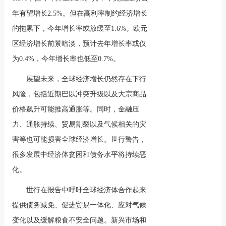
年有望增长2.5%。但在高利率制约经济增长
的拖累下，今年增长率或放缓至1.6%。欧元
区经济增长前景暗淡，预计去年增长率或仅
为0.4%，今年增长率也低至0.7%。
展望未来，全球经济增长仍然存在下行
风险，包括近期巴以冲突升级以及大宗商品
价格飙升可能推高通胀等。同时，金融压
力、通胀持续、贸易割裂以及气候相关的灾
害等也可能损害全球经济增长。世行警告，
很多发展中经济体贫困和债务水平将持续恶
化。
世行在报告中呼吁全球经济体合作起来
提供债务减免、促进贸易一体化、应对气候
变化以及缓解粮食不安全问题。新兴市场和