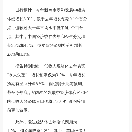
世行预计，今年新兴市场和发展中经济
体或增长3.9%，低于去年增长预期0.1个百分
点，也较过去十年平均水平低了逾1个百分
点。其中，中国经济或在去年和今年分别增
长5.2%和4.5%。俄罗斯经济则将分别增长
2.6%和1.3%。
报告特别指出，低收入经济体去年表现
“令人失望”，增长预期仅为3.5%，今年增长
预期有望回升至5.5%，但也弱于此前预期。
截至今年底，约25%的发展中经济体和约40%
的低收入经济体人口仍将比2019年新冠疫情
前更加贫困。
此外，发达经济体去年增长预期为
1.5%，但今年降至1.2%。其中，美国经济去