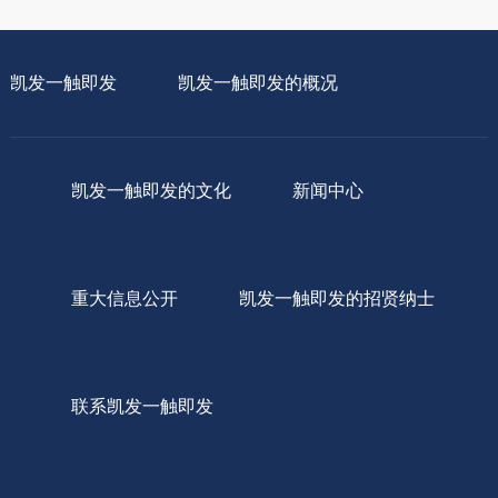
凯发一触即发
凯发一触即发的概况
凯发一触即发的文化
新闻中心
重大信息公开
凯发一触即发的招贤纳士
联系凯发一触即发