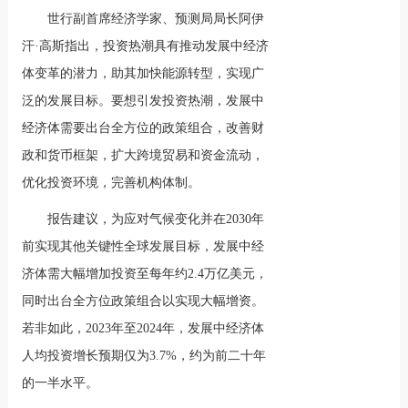
世行副首席经济学家、预测局局长阿伊
汗·高斯指出，投资热潮具有推动发展中经济
体变革的潜力，助其加快能源转型，实现广
泛的发展目标。要想引发投资热潮，发展中
经济体需要出台全方位的政策组合，改善财
政和货币框架，扩大跨境贸易和资金流动，
优化投资环境，完善机构体制。
报告建议，为应对气候变化并在2030年
前实现其他关键性全球发展目标，发展中经
济体需大幅增加投资至每年约2.4万亿美元，
同时出台全方位政策组合以实现大幅增资。
若非如此，2023年至2024年，发展中经济体
人均投资增长预期仅为3.7%，约为前二十年
的一半水平。