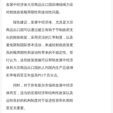
发展中经济体大宗商品出口国应继续竭力应
对财政政策顺周期性和波动性问题。
报告建议，发展中经济体、尤其是大宗
商品出口国可以通过建立有助于节制政府支
出的财政框架，采用灵活的汇率制度，以及
避免限制国际资本流动，来减轻财政政策更
高的顺周期性和波动性带来的不稳定性。世
行认为，这些政策措施可以帮助发展中经济
体和大宗商品出口国的人均国内生产总值增
长率每四至五年提高约1个百分点。
同时，对于所有新兴市场和发展中经济
体而言，适当的宏观经济和结构性政策以及
运转良好的机构制度对于促进投资和长期前
景至关重要。