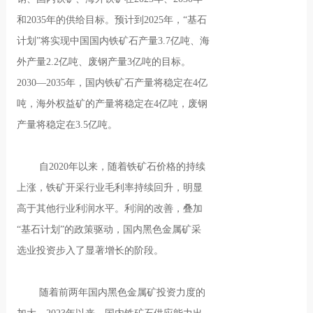
和2035年的供给目标。预计到2025年，“基石
计划”将实现中国国内铁矿石产量3.7亿吨、海
外产量2.2亿吨、废钢产量3亿吨的目标。
2030—2035年，国内铁矿石产量将稳定在4亿
吨，海外权益矿的产量将稳定在4亿吨，废钢
产量将稳定在3.5亿吨。
自2020年以来，随着铁矿石价格的持续
上涨，铁矿开采行业毛利率持续回升，明显
高于其他行业利润水平。利润的改善，叠加
“基石计划”的政策驱动，国内黑色金属矿采
选业投资步入了显著增长的阶段。
随着前两年国内黑色金属矿投资力度的