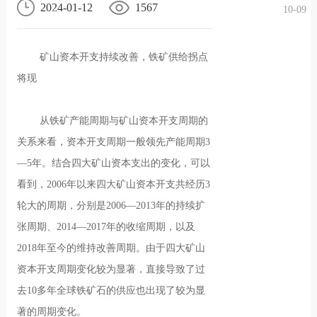
2024-01-12
1567
10-09
况
化
贤纳
矿山资本开支持续改善，铁矿供给拐点
士
将现
从铁矿产能周期与矿山资本开支周期的
关系来看，资本开支周期一般领先产能周期3
—5年。结合四大矿山资本支出的变化，可以
看到，2006年以来四大矿山资本开支共经历3
轮大的周期，分别是2006—2013年的持续扩
张周期、2014—2017年的收缩周期，以及
2018年至今的维持改善周期。由于四大矿山
资本开支周期变化较为显著，直接导致了过
去10多年全球铁矿石的供应也出现了较为显
著的周期变化。