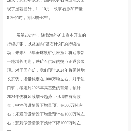
加大，2023年以来，国内铁矿石供应能力出
现了显著提升，1—10月，铁矿石原矿产量
8.26亿吨，同比增长2%。
展望2024年，随着海外矿山资本开支的
持续扩张，以及国内“基石计划”的持续推
动，未来3—5年全球铁矿供应预计将迎来新
一轮增长周期，铁矿石供应的拐点正逐步显
现。对于国产矿，我们预计2024年将延续增
长态势，增量稳定在1000万吨左右。对于进
口矿，考虑到2023年高基数的背景，预计
2024年仍将延续增长趋势，但增幅有所收
窄，中性假设情景下增量预计在500万吨左
右；乐观假设情景下增量预计在1000万吨左
右；悲观假设情景下预计下降1000万吨左