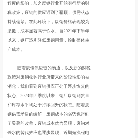
程度的影响，加之废钢行业开始实行新的财
税政策，废钢的供应遇到了瓶颈，供需状态
持续偏紧。在此环境下，废钢价格表现较为
坚挺，成本显著高于铁水。自2021年下半年
以来，钢厂逐步降低废钢用量，控制整体生
产成本。
随着废钢供应链的畅通，以及新的财税
政策对废钢收购行业所带来的阶段性影响被
消化，我们看到废钢供应正处于逐步恢复的
状态。2023年四季度以来，钢厂废钢到货量
和库存水平均处于持续回升的状态。随着废
钢供需矛盾的缓解，废钢成本的劣势也得到
了显著的改善，废钢成本优势显现，废钢对
铁水的替代效应也逐步显现。近期短流程电