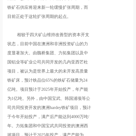
铁矿石供应将迎来新一轮缓慢扩张周期，而
目前正处于这轮扩张周期的起点。
相较于四大矿山维持改善型的资本开支
状态，目前中国在澳洲和非洲投资矿山的力
度显著加大。由魏桥集团、力拓集团以及中
国铝业等矿业公司共同开发的几内亚西芒杜
项目，被认为是世界上最大的未开发高质量
铁矿床，预计铁品位65%的铁矿石储量为24
亿吨。项目预计于2025年开始投产，年产能
为1亿吨。另外，由中国宝武、韩国浦项等公
司共同投资开发的澳洲hardey铁矿项目，预计
于今年开始投产，满产后产能达到4000万吨/
年。力拓集团和中国宝武共同投资的澳洲西
坡项目，预计于2025年投产，满产产能为