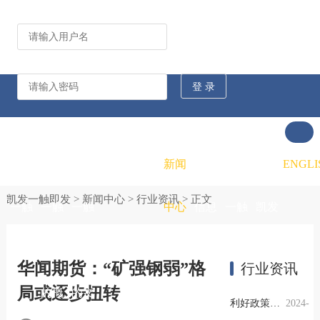
公司动态
行业资讯
凯发
凯发
凯发
新闻
重大
凯发
联系
ENGLI
凯发一触即发
>
新闻中心
>
行业资讯
> 正文
一触
一触
一触
中心
信息
一触
凯发
即发
即发
即发
公开
即发
一触
华闻期货：“矿强钢弱”格
行业资讯
局或逐步扭转
的概
的文
的招
即发
利好政策提振钢市信心，四季度行业需求或小幅上升
2024-