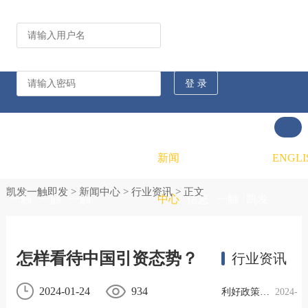
公司动态
行业资讯
凯发
凯发
凯发
新闻
重大
凯发
联系
ENGLI
凯发一触即发
>
新闻中心
>
行业资讯
> 正文
一触
一触
一触
中心
信息
一触
凯发
即发
即发
即发
公开
即发
一触
怎样看待中国引资态势？
行业资讯
的概
的文
的招
即发
2024-01-24
934
利好政策提振钢市信心，四季度行业需求或小幅上升
2024-