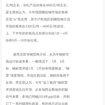
元/吨左右，冷轧产品价格在4800元/吨左右。
梁太庚则认为，今年我国螺纹钢市场价格将
呈现“m”形走势，其中沪杭地区的螺纹钢主流
市场价格将在3300元/吨～4600元/吨波动，
上、下半年的价格高点有望分别在3月—4月
份和9月—10月份出现。
据李忠双等钢贸商介绍，从历年钢材市
场运行轨迹来看，一般情况下，3月、4月
份，钢材需求较1月、2月份有明显释放，“钢
需”强度增强，市场交易活跃，钢材价格易于
反弹。李忠双认为，今年“金三银四”钢材需
求强度或比往年强。从各地两会释放的积极
信号来看，多地已明确2024年gdp目标，并制
订了一系列稳增长政策，有的地方还出台政