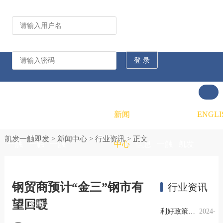
公司动态
行业资讯
凯发
凯发
凯发
新闻
重大
凯发
联系
ENGLI
凯发一触即发
>
新闻中心
>
行业资讯
> 正文
一触
一触
一触
中心
信息
一触
凯发
即发
即发
即发
公开
即发
一触
钢贸商预计“金三”钢市有
行业资讯
望回暖
的概
的文
的招
即发
利好政策提振钢市信心，四季度行业需求或小幅上升
2024-