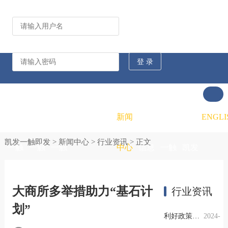
公司动态
行业资讯
凯发
凯发
凯发
新闻
重大
凯发
联系
ENGLI
凯发一触即发
>
新闻中心
>
行业资讯
> 正文
一触
一触
一触
中心
信息
一触
凯发
即发
即发
即发
公开
即发
一触
大商所多举措助力“基石计
行业资讯
划”
的概
的文
的招
即发
利好政策提振钢市信心，四季度行业需求或小幅上升
2024-