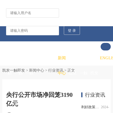
公司动态
行业资讯
凯发
凯发
凯发
新闻
重大
凯发
联系
ENGLI
凯发一触即发
>
新闻中心
>
行业资讯
> 正文
一触
一触
一触
中心
信息
一触
凯发
即发
即发
即发
公开
即发
一触
央行公开市场净回笼3190
行业资讯
亿元
的概
的文
的招
即发
利好政策提振钢市信心，四季度行业需求或小幅上升
2024-