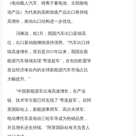
（电动载人汽车、锂离子蓄电池、太阳能电
池产品）为代表的高附加值产品出口将持续
高增长，推动出口结构进一步优化。
冯琳说，前2月，我国汽车出口延续高
位，出口新动能继续保持强势。“汽车出口持
续高速增长，背后是2021年以来，我国在新
能源汽车领域实现‘弯道超车’，在包括欧盟等
发达经济体在内的全球新能源汽车市场占比
大幅提升。”
“中国新能源车出海高速增长，在产业
链、技术等方面已经实现了‘弯道超车’。在阿
里国际站上，新能源乘用车、高尔夫球车、
电动摩托车及电动三轮车等成为热销品类，
并且增长还在持续。”阿里国际站有关负责人