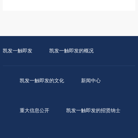
凯发一触即发
凯发一触即发的概况
凯发一触即发的文化
新闻中心
重大信息公开
凯发一触即发的招贤纳士