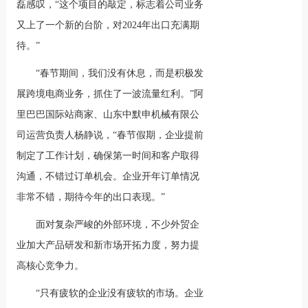
磊感叹，“这个项目的敲定，标志着公司业务
又上了一个新的台阶，对2024年出口充满期
待。”
“春节期间，我们没有休息，而是积极发
展跨境电商业务，抓住了一波流量红利。”阿
里巴巴国际站商家、山东中默申机械有限公
司运营负责人杨静说，“春节假期，企业提前
制定了工作计划，确保第一时间和客户取得
沟通，不错过订单机会。企业开年订单情况
非常不错，期待今年的出口表现。”
面对复杂严峻的外部环境，不少外贸企
业加大产品研发和新市场开拓力度，努力提
高核心竞争力。
“只有疲软的企业没有疲软的市场。企业