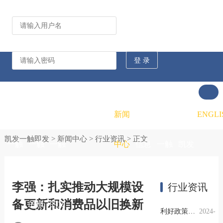
公司动态
行业资讯
凯发
凯发
凯发
新闻
重大
凯发
联系
ENGLI
凯发一触即发
>
新闻中心
>
行业资讯
> 正文
一触
一触
一触
中心
信息
一触
凯发
即发
即发
即发
公开
即发
一触
李强：扎实推动大规模设
行业资讯
备更新和消费品以旧换新
的概
的文
的招
即发
利好政策提振钢市信心，四季度行业需求或小幅上升
2024-