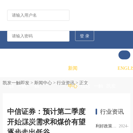
公司动态
行业资讯
凯发
凯发
凯发
新闻
重大
凯发
联系
ENGLI
凯发一触即发
>
新闻中心
>
行业资讯
> 正文
一触
一触
一触
中心
信息
一触
凯发
即发
即发
即发
公开
即发
一触
中信证券：预计第二季度
行业资讯
开始煤炭需求和煤价有望
的概
的文
的招
即发
利好政策提振钢市信心，四季度行业需求或小幅上升
2024-
逐步走出低谷