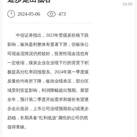
10-09
况
化
贤纳
2024-05-06
473
士
中信证券指出，2023年受煤炭价格下跌
影响，板块盈利整体有显著下滑，但板块公
司现金流情况仍然较好，投资性现金流也有
一定收缩，煤炭企业在业绩下行的背景下积
极提高分红率回报股东。2024年第一季度煤
炭量价均有所下降，板块业绩承压，部分区
域受到安监影响，利润降幅超出预期。展望
全年，预计第二季度开始需求和煤价有望逐
步走出低谷，上市公司业绩预期在q2或逐步
趋稳，长期具备“红利低波”属性的公司仍然
值得青睐。