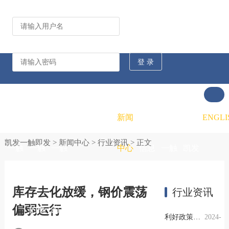
公司动态
行业资讯
凯发
凯发
凯发
新闻
重大
凯发
联系
ENGLI
凯发一触即发
>
新闻中心
>
行业资讯
> 正文
一触
一触
一触
中心
信息
一触
凯发
即发
即发
即发
公开
即发
一触
库存去化放缓，钢价震荡
行业资讯
偏弱运行
的概
的文
的招
即发
利好政策提振钢市信心，四季度行业需求或小幅上升
2024-