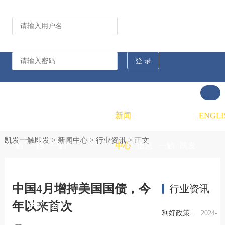
公司动态
行业资讯
凯发
凯发
凯发
新闻
重大
凯发
联系
ENGLI
凯发一触即发
>
新闻中心
>
行业资讯
> 正文
一触
一触
一触
中心
信息
一触
凯发
即发
即发
即发
公开
即发
一触
中国4月增持美国国债，今
行业资讯
年以来首次
的概
的文
的招
即发
利好政策提振钢市信心，四季度行业需求或小幅上升
2024-